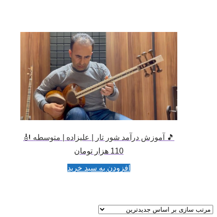
🎵 آموزش درآمد شور تار | علیزاده | متوسطه 🎻
110
هزار تومان
افزودن به سبد خرید