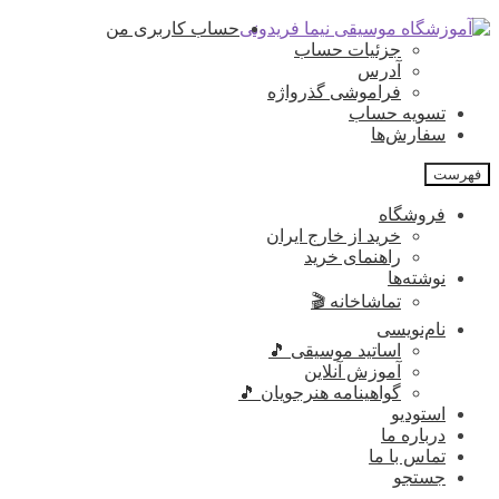
پرش
پرش
حساب کاربری من
به
به
جزئیات حساب
محتوا
ناوبری
آدرس
فراموشی گذرواژه
تسویه حساب
سفارش‌ها
فهرست
فروشگاه
خرید از خارج ایران
راهنمای خرید
نوشته‌ها
تماشاخانه 🎬
نام‌نویسی
اساتید موسیقی 🎵
آموزش آنلاین
گواهینامه هنرجویان 🎵
استودیو
درباره ما
تماس با ما
جستجو