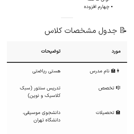
▪️ چهارم افزوده
📝 جدول مشخصات کلاس
مورد
توضیحات
👩‍🏫 نام مدرس
هستی ریاضتی
🎼 تخصص
تدریس سنتور (سبک
کلاسیک و نوین)
🏫 تحصیلات
دانشجوی موسیقی،
دانشگاه تهران