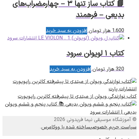
📘 کتاب ساز تنها ۳ – چهارمضراب‌های
بدیعی – فرهمند
1,600
هزار تومان
افزودن به سبد خرید
کتاب ۱ لویولن سرود
320
هزار تومان
افزودن به سبد خرید
کتاب نوازندگی ویولن از مبتدی تا پیشرفته کاترین راپوپورت
📚 کتاب پنجم و ششم ویولن
بدیعی | انتشارات سرود
© آموزشگاه موسیقی نیما فریدونی 2026
سیاست حریم خصوصی
ساخته شده با ووکامرس
.