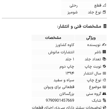
📐 قطع
رحلی
📕 نوع جلد
شومیز
🧾
مشخصات فنی و انتشار:
ویژگی
مشخصات
✍ نویسنده
کاوه کشاورز
🏢 ناشر
انتشارات مانوش
📚 تعداد جلد
۱ جلد
🔁 نوبت چاپ
چاپ دوم
📅 سال انتشار
۱۳۹۴
🎨 نوع چاپ
سیاه‌ و سفید
📖 موضوع
قطعاتی برای ویولن
👥 گروه سنی
بزرگسالان
🔢 شابک
9790901457669
💿 توضیحات بیشتر
دارای سی‌دی اجرای قطعات