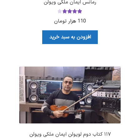
رمانس ایمان ملکی ویولن
نمره
4.00
110
هزار تومان
از 5
افزودن به سبد خرید
۱۱۷ کتاب دوم لویولن ایمان ملکی ویولن