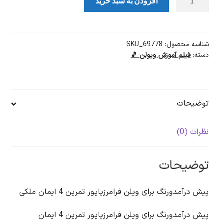
افزودن به سبد خرید
پیش‌درآمد
و
رنگ
فرامرز
شناسه محصول:
SKU_69778
دسته:
فیلم آموزش ویولن 🎵
پایور
ایمان
ملکی
ویولن
توضیحات
عدد
نظرات (0)
توضیحات
پیش درآمدورنگ برای ویلن فرامرزپایور تمرین 4 ایمان ملکی
پیش درآمدورنگ برای ویلن فرامرزپایور تمرین 4 ایمان