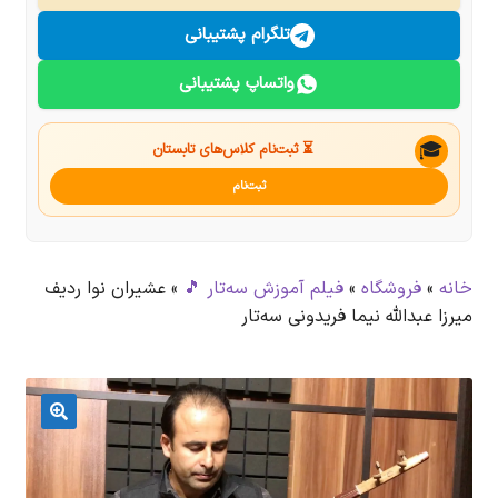
درباره ما
تلگرام پشتیبانی
واتساپ پشتیبانی
تماس با ما
جستجو
🎓
⏳ ثبت‌نام کلاس‌های تابستان
ثبت‌نام
خانه
»
فروشگاه
»
فیلم آموزش سه‌تار 🎵
»
عشیران نوا ردیف
میرزا عبدالله نیما فریدونی سه‌تار
🔍