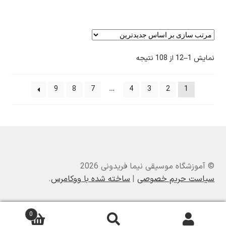
Sorted
نمایش 1–12 از 108 نتیجه
by
latest
9
8
7
…
4
3
2
1
© آموزشگاه موسیقی نیما فریدونی 2026
سیاست حریم خصوصی
ساخته شده با ووکامرس
.
0
جستجو
جستجو