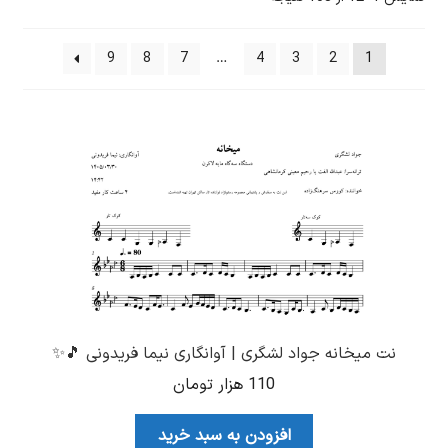
by
latest
9
8
7
…
4
3
2
1
نت میخانه جواد لشگری | آوانگاری نیما فریدونی 🎵✨
110
هزار تومان
افزودن به سبد خرید