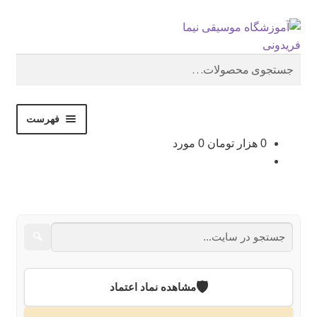
جستجو
پرش
پرش
به
به
محتوا
ناوبری
جستجو
برای:
فهرست
0
هزار تومان
0 مورد
فروشگاه
نوشته‌ها
نام‌نویسی
🔍
استودیو
🛡️
مشاهده نماد اعتماد
درباره ما