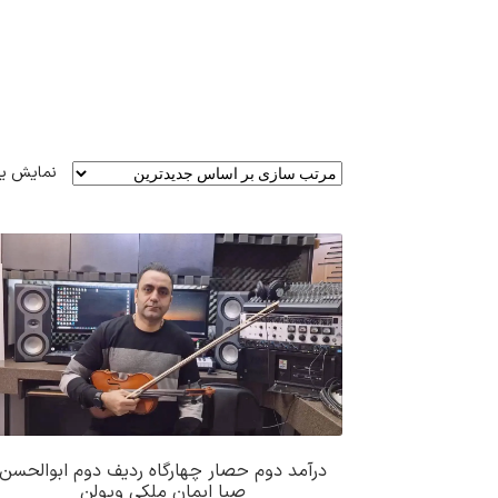
نمایش ی
درآمد دوم حصار چهارگاه ردیف دوم ابوالحسن
صبا ایمان ملکی ویولن