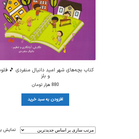
کتاب بچه‌های شهر امید دانیال منفردی 🎵 فلو
و بلز
880
هزار تومان
افزودن به سبد خرید
نمایش ی