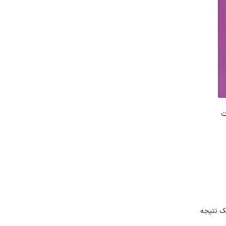
ت
ک نتیجه