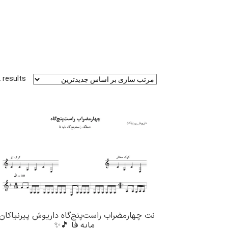
 results
نت چهارمضراب راست‌پنج‌گاه داریوش پیرنیاکان 
مایه فا 🎵✨