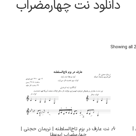
دانلود نت چهارمضراب
Sorted
Showing all 2
by
latest
|
🎶 نت عارف در بزم تاج‌السلطنه | نریمان حجتی |
چهارمضراب ابوعطا