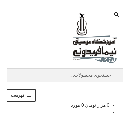
جستجو
پرش
پرش
به
به
محتوا
ناوبری
جستجو
برای:
فهرست
0
هزار تومان
0 مورد
فروشگاه
نوشته‌ها