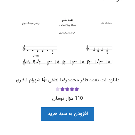
دانلود نت نغمه ظفر محمدرضا لطفی 🎼 شهرام ناظری
نمره
4.00
110
هزار تومان
از 5
افزودن به سبد خرید