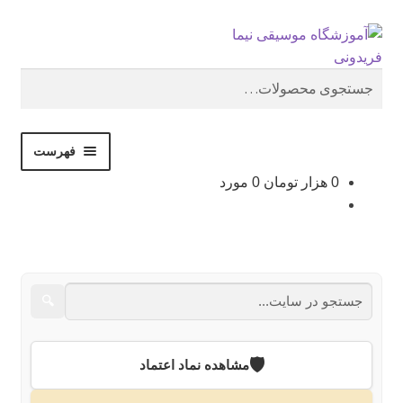
جستجو
پرش
پرش
به
به
محتوا
ناوبری
جستجو
برای:
فهرست
0
هزار تومان
0 مورد
فروشگاه
نوشته‌ها
نام‌نویسی
🔍
استودیو
🛡️
مشاهده نماد اعتماد
درباره ما