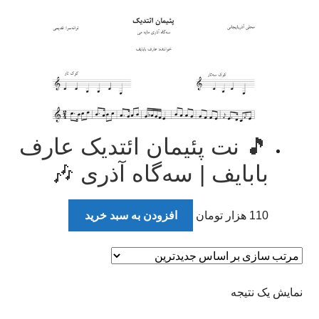
🎵 نت پئیمان ائتدیک عارف
بابایف | سه‌گاه آذری 🎶
110
هزار تومان
افزودن به سبد خرید
نمایش یک نتیجه