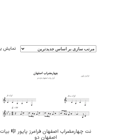
نمایش ی
نت چهارمضراب اصفهان فرامرز پایور 🎼 بیات
اصفهان دو