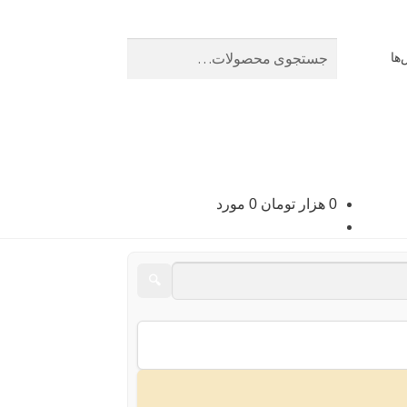
جستجو
جستجو
ها
برای:
0
هزار تومان
0 مورد
🔍