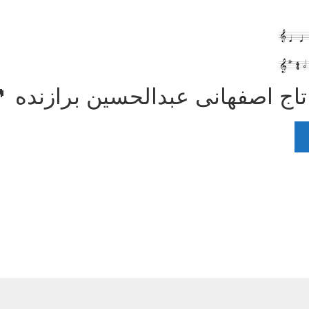
صفهانی عبدالحسین برازنده 🎵 PDF و آمو