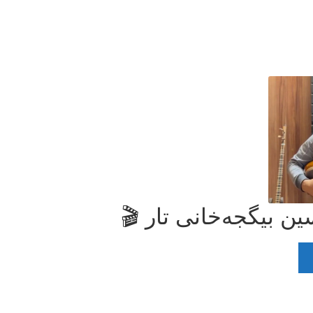
ین بیگجه‌خانی تار 🎬