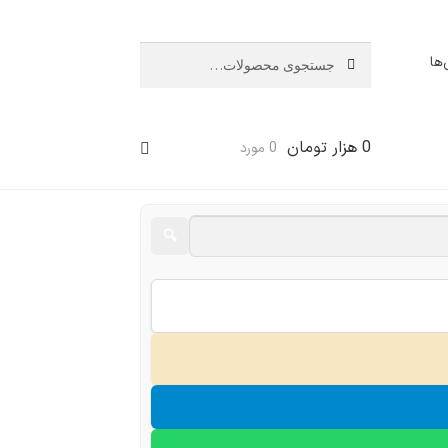
جستجو
جستجو
ها
برای:
0
هزار تومان
0 مورد
🔍