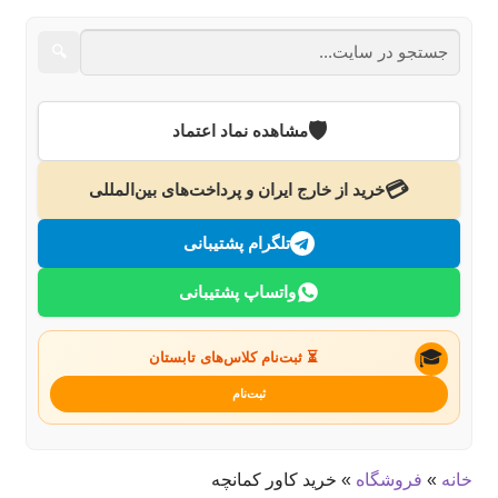
کردن
زیر
باز
نام‌نویسی
🔍
فهرست
کردن
زیر
استودیو
فهرست
🛡️
مشاهده نماد اعتماد
درباره ما
💳
خرید از خارج ایران و پرداخت‌های بین‌المللی
تماس با ما
تلگرام پشتیبانی
جستجو
واتساپ پشتیبانی
🎓
⏳ ثبت‌نام کلاس‌های تابستان
ثبت‌نام
خانه
»
فروشگاه
»
خرید کاور کمانچه