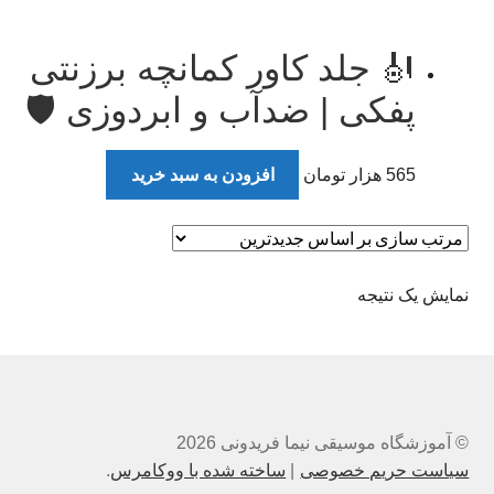
🎻 جلد کاور کمانچه برزنتی
پفکی | ضدآب و ابردوزی 🛡️
565
هزار تومان
افزودن به سبد خرید
نمایش یک نتیجه
© آموزشگاه موسیقی نیما فریدونی 2026
سیاست حریم خصوصی
ساخته شده با ووکامرس
.